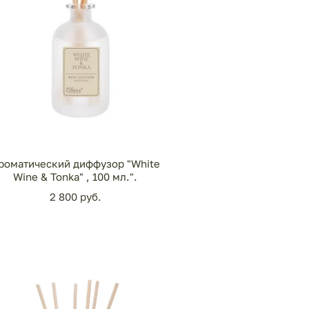
роматический диффузор "White
Wine & Tonka" , 100 мл.".
2 800 pуб.