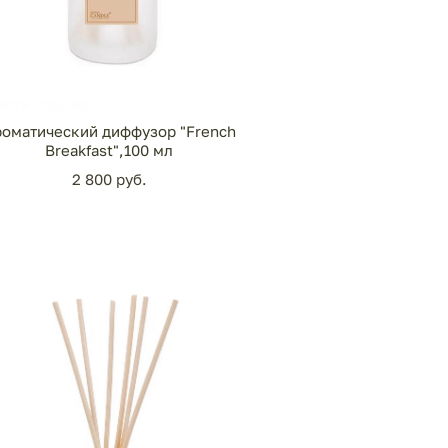
оматический диффузор "French
Breakfast",100 мл
2 800 pуб.