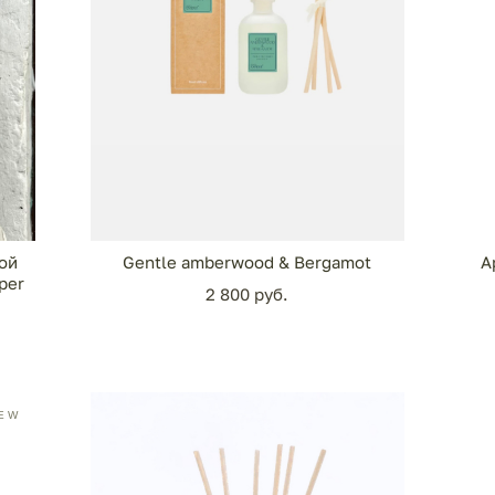
ой
Gentle amberwood & Bergamot
А
per
2 800 pуб.
EW