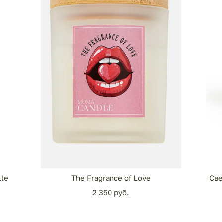
lle
The Fragrance of Love
Све
2 350 pуб.