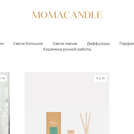
MOMACANDLE
ия
Свечи большие
Свечи малые
Диффузоры
Парфюм
Керамика ручной работы
EW
NEW