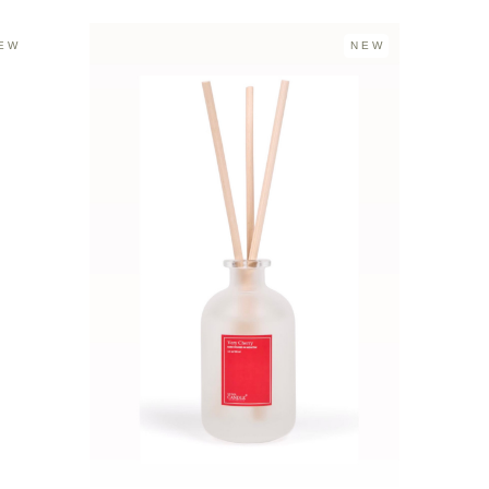
EW
NEW